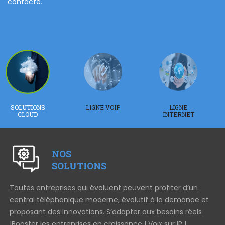
contacté.
co
av
co
SOLUTIONS
LIGNE VOIP
LIGNE
CLOUD
INTERNET
NOS
SOLUTIONS
Toutes entreprises qui évoluent peuvent profiter d’un
Im
un
central téléphonique moderne, évolutif à la demande et
et
proposant des innovations. S’adapter aux besoins réels
in
|Booster les entreprises en croissance | Voix sur IP |
av